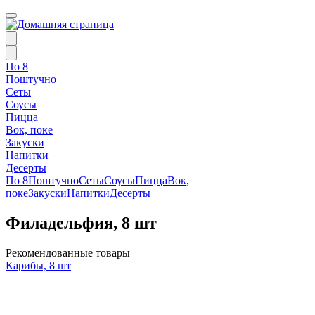
По 8
Поштучно
Сеты
Соусы
Пицца
Вок, поке
Закуски
Напитки
Десерты
По 8
Поштучно
Сеты
Соусы
Пицца
Вок,
поке
Закуски
Напитки
Десерты
Филадельфия, 8 шт
Рекомендованные товары
Карибы, 8 шт