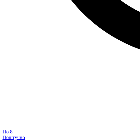
По 8
Поштучно