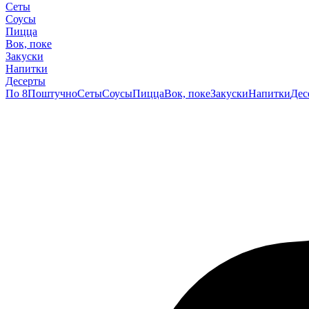
Сеты
Соусы
Пицца
Вок, поке
Закуски
Напитки
Десерты
По 8
Поштучно
Сеты
Соусы
Пицца
Вок, поке
Закуски
Напитки
Дес