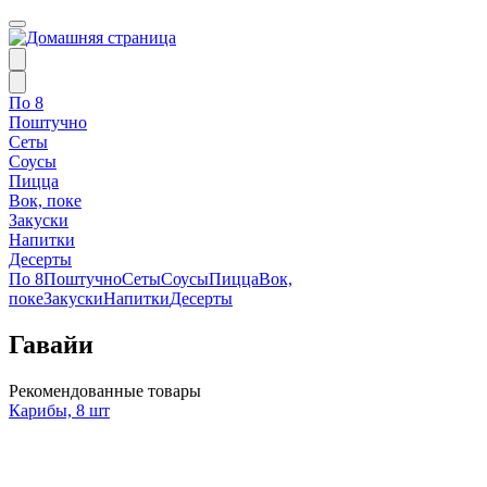
По 8
Поштучно
Сеты
Соусы
Пицца
Вок, поке
Закуски
Напитки
Десерты
По 8
Поштучно
Сеты
Соусы
Пицца
Вок,
поке
Закуски
Напитки
Десерты
Гавайи
Рекомендованные товары
Карибы, 8 шт