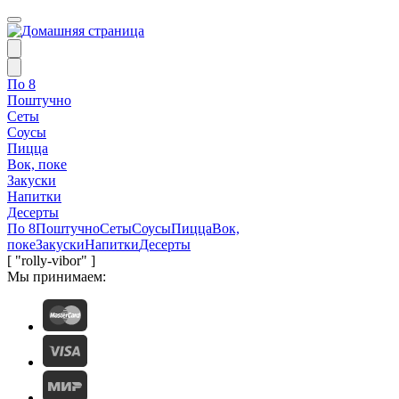
По 8
Поштучно
Сеты
Соусы
Пицца
Вок, поке
Закуски
Напитки
Десерты
По 8
Поштучно
Сеты
Соусы
Пицца
Вок,
поке
Закуски
Напитки
Десерты
[ "rolly-vibor" ]
Мы принимаем: