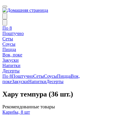
По 8
Поштучно
Сеты
Соусы
Пицца
Вок, поке
Закуски
Напитки
Десерты
По 8
Поштучно
Сеты
Соусы
Пицца
Вок,
поке
Закуски
Напитки
Десерты
Хару темпура (36 шт.)
Рекомендованные товары
Карибы, 8 шт